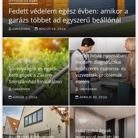
OTTHON ÉS KERT
Fedett védelem egész évben: amikor a
garázs többet ad egyszerű beállónál
GWADMIN
JÚNIUS 26, 2026
Rejtett hibák nyomában:
modern diagnosztikai
Sövényvágók és egyéb
módszerek csatorna- és
kerti gépek a Zákány
vízvezeték-problémák
Szerszámház kínálatában
esetén
GWADMIN
GWADMIN
JÚNIUS 1, 2026
ÁPRILIS 30, 2026
Hálószoba ágyak
Az otthon környezete
matraccal együtt: így