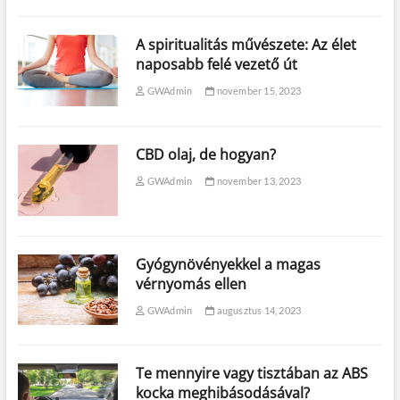
A spiritualitás művészete: Az élet
naposabb felé vezető út
GWAdmin
november 15, 2023
CBD olaj, de hogyan?
GWAdmin
november 13, 2023
Gyógynövényekkel a magas
vérnyomás ellen
GWAdmin
augusztus 14, 2023
Te mennyire vagy tisztában az ABS
kocka meghibásodásával?