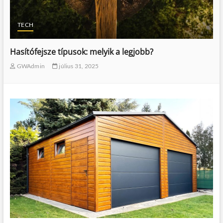
TECH
Hasítófejsze típusok: melyik a legjobb?
GWAdmin
július 31, 2025