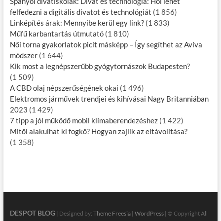
Spanyol divatiskolák: Divat és technológia: Hol lehet
felfedezni a digitális divatot és technológiát
(1 856)
Linképítés árak: Mennyibe kerül egy link?
(1 833)
Műfű karbantartás útmutató
(1 810)
Női torna gyakorlatok picit másképp – Így segíthet az Aviva
módszer
(1 644)
Kik most a legnépszerűbb gyógytornászok Budapesten?
(1 509)
A CBD olaj népszerűségének okai
(1 496)
Elektromos járművek trendjei és kihívásai Nagy Britanniában
2023
(1 429)
7 tipp a jól működő mobil klímaberendezéshez
(1 422)
Mitől alakulhat ki fogkő? Hogyan zajlik az eltávolítása?
(1 358)
DESPOT BLOG
| Designed by:
Theme Freesia
|
WordPress
| © Copyright All