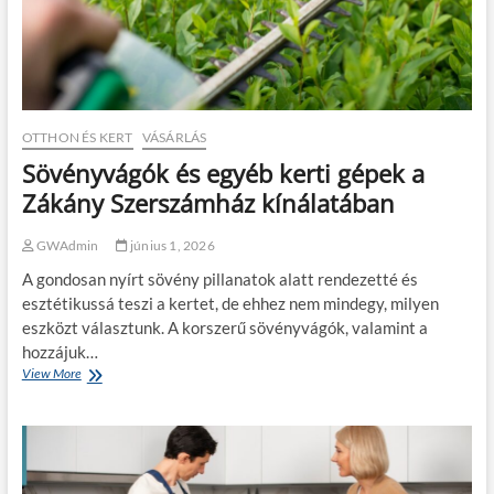
s
b
t
b
ö
e
b
t
b
a
e
d
t
e
OTTHON ÉS KERT
VÁSÁRLÁS
s
g
Sövényvágók és egyéb kerti gépek a
z
y
á
s
Zákány Szerszámház kínálatában
m
z
í
e
GWAdmin
június 1, 2026
t
r
,
ű
A gondosan nyírt sövény pillanatok alatt rendezetté és
m
b
esztétikussá teszi a kertet, de ehhez nem mindegy, milyen
i
e
eszközt választunk. A korszerű sövényvágók, valamint a
n
á
t
hozzájuk…
l
g
l
View More
S
o
ó
ö
n
n
v
d
á
é
o
l
n
l
y
n
v