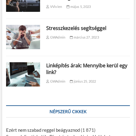
VVivien
május 5, 2023
Stresszkezelés segítséggel
GWAdmin
március 27, 2023
Linképítés árak: Mennyibe kerül egy
link?
GWAdmin
június 25, 2022
NÉPSZERŰ CIKKEK
Ezért nem szabad reggel beágyaznod
(1 871)