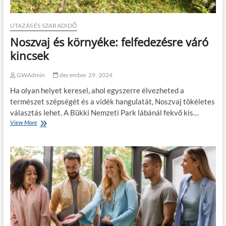
a
t
r
UTAZÁS ÉS SZABADIDŐ
a
Noszvaj és környéke: felfedezésre váró
c
c
kincsek
a
l
GWAdmin
december 29, 2024
e
g
Ha olyan helyet keresel, ahol egyszerre élvezheted a
y
természet szépségét és a vidék hangulatát, Noszvaj tökéletes
ü
választás lehet. A Bükki Nemzeti Park lábánál fekvő kis…
t
View More
N
t
o
:
s
í
z
g
v
y
a
t
j
a
é
l
s
á
k
l
ö
h
r
a