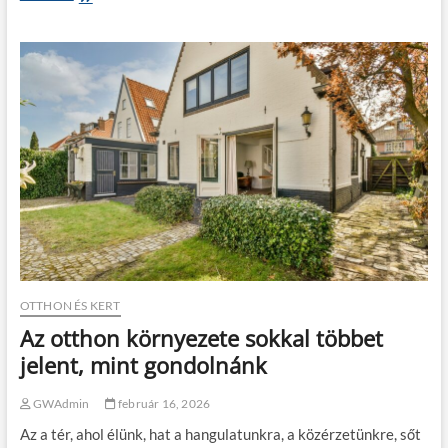
k
e
á
j
n
t
y
e
S
t
z
t
e
h
r
i
s
b
z
á
á
k
m
n
h
y
á
o
z
m
k
á
í
b
OTTHON ÉS KERT
n
a
á
Az otthon környezete sokkal többet
n
l
:
jelent, mint gondolnánk
a
m
t
o
á
GWAdmin
február 16, 2026
d
b
e
a
Az a tér, ahol élünk, hat a hangulatunkra, a közérzetünkre, sőt
r