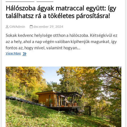
h
k
e
Hálószoba ágyak matraccal együtt: így
:
t
m
találhatsz rá a tökéletes párosításra!
e
l
GWAdmin
december 29, 2024
y
i
Sokak kedvenc helyisége otthon a hálószoba. Kétségkívül ez
k
az a hely, ahol a nap végén valóban kipihenjük magunkat, így
a
fontos az, hogy mivel, valamint hogyan…
l
View More
H
e
á
g
l
j
ó
o
s
b
z
b
o
?
b
a
á
g
y
a
k
m