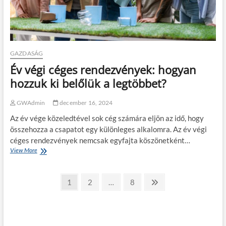
n
t
y
s
é
z
k
r
e
á
:
a
GAZDASÁG
f
t
Év végi céges rendezvények: hogyan
e
ö
l
k
hozzuk ki belőlük a legtöbbet?
f
é
e
l
GWAdmin
december 16, 2024
d
e
e
t
Az év vége közeledtével sok cég számára eljön az idő, hogy
z
e
összehozza a csapatot egy különleges alkalomra. Az év végi
é
s
céges rendezvények nemcsak egyfajta köszönetként…
s
p
View More
É
r
á
v
e
r
v
v
o
B
é
á
s
P
1
P
2
…
P
8
N
g
r
í
a
a
a
e
e
i
ó
t
g
g
g
x
c
k
á
j
é
i
s
e
e
e
t
g
n
r