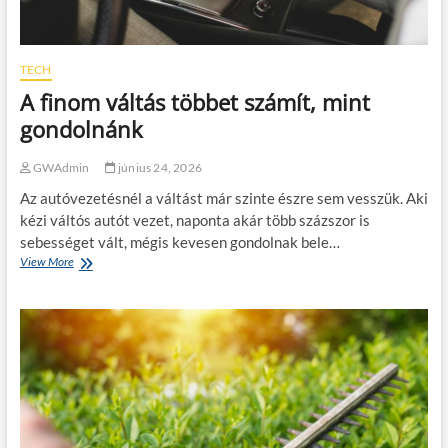
g
é
s
z
TECH
é
A finom váltás többet számít, mint
v
b
gondolnánk
e
n
GWAdmin
június 24, 2026
:
a
Az autóvezetésnél a váltást már szinte észre sem vesszük. Aki
m
kézi váltós autót vezet, naponta akár több százszor is
i
sebességet vált, mégis kevesen gondolnak bele…
k
View More
A
o
f
r
i
a
n
g
o
a
m
r
v
á
á
z
l
s
t
t
á
ö