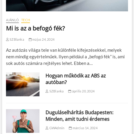
AJÁNLÓ
TECH
Mi is az a befogó fék?
SZBlanka
május 24, 2024
Az autózás világa tele van különféle kifejezésekkel, melyek
nem mindig egyértelműek. Ilyen például a „befogó fék” is, ami
sok autós számára rejtélyes lehet. Ebben a…
Hogyan működik az ABS az
autóban?
SZBlanka
április 20, 2024
Duguláselhárítás Budapesten:
Minden, amit tudni érdemes
GWAdmin
március 14, 2024