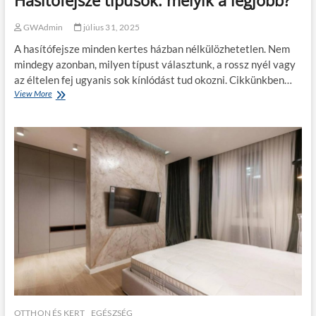
Hasítófejsze típusok: melyik a legjobb?
l
e
á
é
t
n
m
GWAdmin
július 31, 2025
l
k
á
A hasítófejsze minden kertes házban nélkülözhetetlen. Nem
e
k
n
mindegy azonban, milyen típust választunk, a rossz nyél vagy
e
,
s
az éltelen fej ugyanis sok kínlódást tud okozni. Cikkünkben…
h
e
View More
H
a
t
a
n
é
s
e
n
í
m
t
v
ó
e
f
s
e
z
j
é
s
l
z
y
e
e
t
s
í
i
p
s
u
l
s
e
o
OTTHON ÉS KERT
EGÉSZSÉG