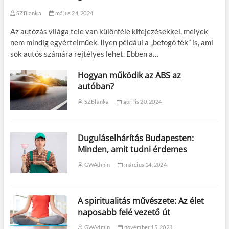
SZBlanka
május 24, 2024
Az autózás világa tele van különféle kifejezésekkel, melyek
nem mindig egyértelműek. Ilyen például a „befogó fék” is, ami
sok autós számára rejtélyes lehet. Ebben a…
Hogyan működik az ABS az
autóban?
SZBlanka
április 20, 2024
Duguláselhárítás Budapesten:
Minden, amit tudni érdemes
GWAdmin
március 14, 2024
A spiritualitás művészete: Az élet
naposabb felé vezető út
GWAdmin
november 15, 2023