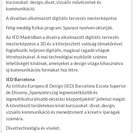
kurzusokat: design, divat, vizuális művészetek és
kommunikáció.
A divatban alkalmazott digitális tervezés mesterképzése
Félig-meddig fizikai program. Spanyol nyelven oktatják.
Az IED Madridban a divatra alkalmazott digitális tervezés
mesterképzése a 3D és a kiterjesztett valóság témakörével
foglalkozik, teljesen digitális, magával ragadó világok
létrehozásával. A mai technológiai eszközök számos
lehetőséget kínálnak, amelyeket a design világa kihasználva
új kommunikációs formákat hoz létre.
IED Barcelona
Az Istituto Europeo di Design (IED) Barcelona Escola Superior
de Disseny „Spanyolország legnemzetközibb és
legmultikulturálisabb oktatási központjaként” jellemzi magát.
A következő területeken kínál kurzusokat: divat, design,
vizuális kommunikáció és menedzsment a kreatív iparágak
számára.
Divattechnológia és viselet.