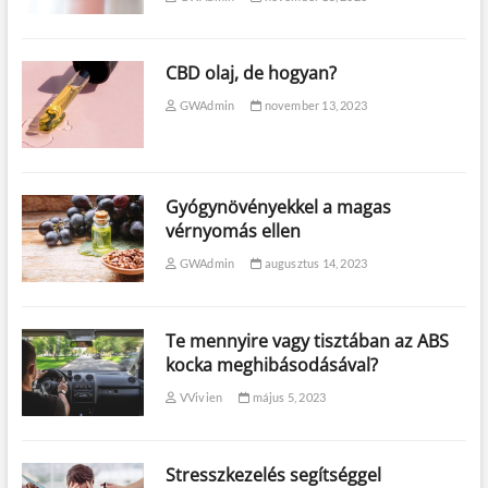
CBD olaj, de hogyan?
GWAdmin
november 13, 2023
Gyógynövényekkel a magas
vérnyomás ellen
GWAdmin
augusztus 14, 2023
Te mennyire vagy tisztában az ABS
kocka meghibásodásával?
VVivien
május 5, 2023
Stresszkezelés segítséggel