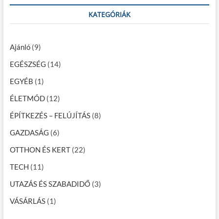
r
é
c
KATEGÓRIÁK
s
h
…
n
Ajánló
(9)
a
EGÉSZSÉG
(14)
v
EGYÉB
(1)
i
ÉLETMÓD
(12)
g
á
ÉPÍTKEZÉS – FELÚJÍTÁS
(8)
c
GAZDASÁG
(6)
i
OTTHON ÉS KERT
(22)
ó
TECH
(11)
UTAZÁS ÉS SZABADIDŐ
(3)
VÁSÁRLÁS
(1)