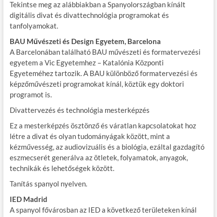
Tekintse meg az alábbiakban a Spanyolországban kínált
digitális divat és divattechnológia programokat és
tanfolyamokat.
BAU Művészeti és Design Egyetem, Barcelona
A Barcelonában található BAU művészeti és formatervezési
egyetem a Vic Egyetemhez – Katalónia Központi
Egyeteméhez tartozik. A BAU különböző formatervezési és
képzőművészeti programokat kínál, köztük egy doktori
programot is.
Divattervezés és technológia mesterképzés
Ez a mesterképzés ösztönző és váratlan kapcsolatokat hoz
létre a divat és olyan tudományágak között, mint a
kézművesség, az audiovizuális és a biológia, ezáltal gazdagító
eszmecserét generálva az ötletek, folyamatok, anyagok,
technikák és lehetőségek között.
Tanítás spanyol nyelven.
IED Madrid
A spanyol fővárosban az IED a következő területeken kínál