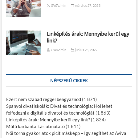
GWAdmin
március 27, 2023
Linképítés árak: Mennyibe kerül egy
link?
GWAdmin
június 25, 2022
NÉPSZERŰ CIKKEK
Ezért nem szabad reggel beágyaznod
(1 871)
Spanyol divatiskolák: Divat és technológia: Hol lehet
felfedezni a digitális divatot és technológiát
(1 863)
Linképítés árak: Mennyibe kerül egy link?
(1 834)
Műfű karbantartás útmutató
(1 811)
Női torna gyakorlatok picit másképp – Így segíthet az Aviva