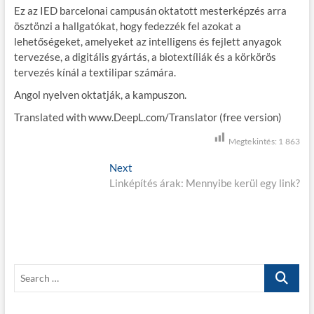
Ez az IED barcelonai campusán oktatott mesterképzés arra
ösztönzi a hallgatókat, hogy fedezzék fel azokat a
lehetőségeket, amelyeket az intelligens és fejlett anyagok
tervezése, a digitális gyártás, a biotextíliák és a körkörös
tervezés kínál a textilipar számára.
Angol nyelven oktatják, a kampuszon.
Translated with www.DeepL.com/Translator (free version)
Megtekintés:
1 863
B
Next
N
Linképítés árak: Mennyibe kerül egy link?
e
e
x
j
t
p
e
o
g
s
S
t
y
e
:
z
a