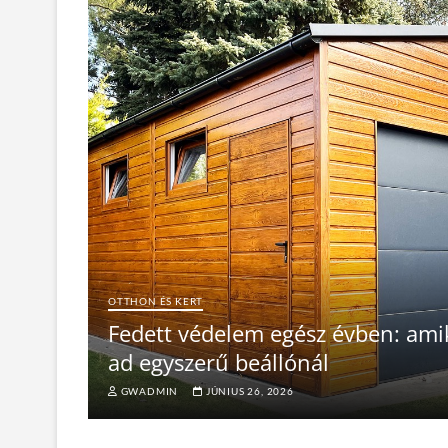
OTTHON ÉS KERT
Fedett védelem egész évben: ami
ad egyszerű beállónál
GWADMIN
JÚNIUS 26, 2026