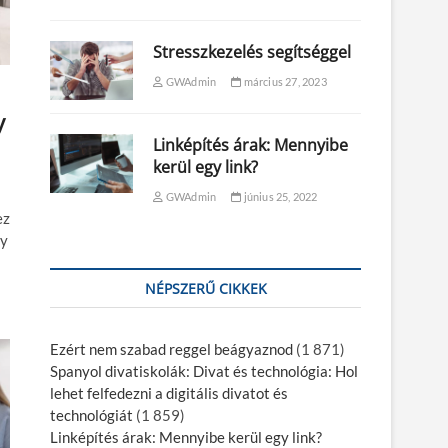
Stresszkezelés segítséggel
GWAdmin
március 27, 2023
y
Linképítés árak: Mennyibe
kerül egy link?
GWAdmin
június 25, 2022
ez
gy
NÉPSZERŰ CIKKEK
Ezért nem szabad reggel beágyaznod
(1 871)
Spanyol divatiskolák: Divat és technológia: Hol
lehet felfedezni a digitális divatot és
technológiát
(1 859)
Linképítés árak: Mennyibe kerül egy link?