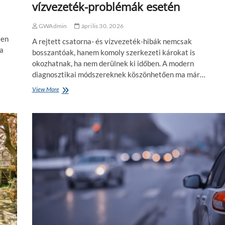
vízvezeték-problémák esetén
t
,
GWAdmin
április 30, 2026
m
i
yen
A rejtett csatorna- és vízvezeték-hibák nemcsak
n
 a
bosszantóak, hanem komoly szerkezeti károkat is
t
g
okozhatnak, ha nem derülnek ki időben. A modern
o
diagnosztikai módszereknek köszönhetően ma már…
n
View More
R
d
e
o
j
l
t
n
e
á
t
n
t
k
h
i
b
á
k
n
y
o
m