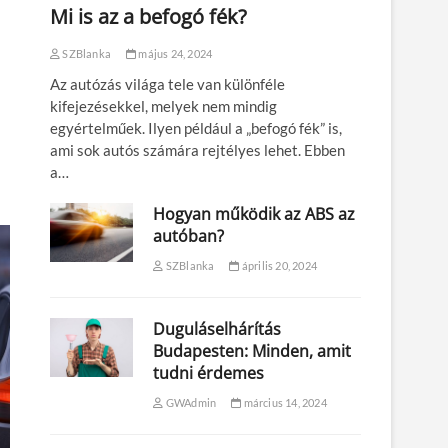
Mi is az a befogó fék?
SZBlanka
május 24, 2024
Az autózás világa tele van különféle
kifejezésekkel, melyek nem mindig
egyértelműek. Ilyen például a „befogó fék” is,
ami sok autós számára rejtélyes lehet. Ebben
a…
Hogyan működik az ABS az
autóban?
SZBlanka
április 20, 2024
Duguláselhárítás
Budapesten: Minden, amit
tudni érdemes
GWAdmin
március 14, 2024