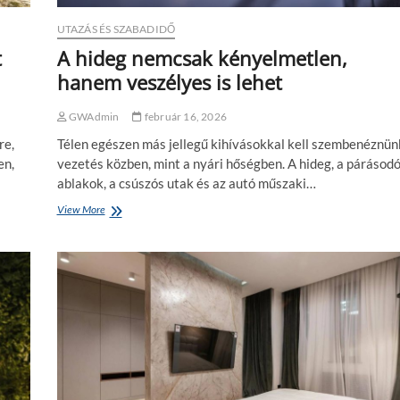
á
UTAZÁS ÉS SZABADIDŐ
b
a
t
A hideg nemcsak kényelmetlen,
n
hanem veszélyes is lehet
:
m
o
GWAdmin
február 16, 2026
d
re,
Télen egészen más jellegű kihívásokkal kell szembenéznün
e
r
en,
vezetés közben, mint a nyári hőségben. A hideg, a párásod
n
ablakok, a csúszós utak és az autó műszaki…
d
i
View More
A
a
h
g
i
n
d
o
e
s
g
z
n
t
e
i
m
k
c
a
s
i
a