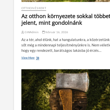
g
b
y
k
OTTHON ÉS KERT
s
e
Az otthon környezete sokkal többe
z
r
e
t
jelent, mint gondolnánk
r
i
ű
g
b
GWAdmin
február 16, 2026
é
e
p
Az a tér, ahol élünk, hat a hangulatunkra, a közérzetünk
á
e
sőt még a mindennapi teljesítményünkre is. Nem véletl
l
k
l
hogy egy rendezett, barátságos lakásba jó érzés…
a
ó
Z
View More
A
n
á
z
á
k
o
l
á
t
n
t
y
h
S
o
z
n
e
k
r
ö
s
r
z
n
á