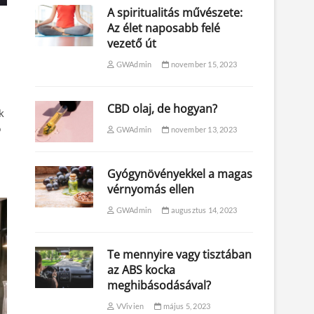
A spiritualitás művészete:
Az élet naposabb felé
vezető út
GWAdmin
november 15, 2023
CBD olaj, de hogyan?
k
ó
GWAdmin
november 13, 2023
Gyógynövényekkel a magas
vérnyomás ellen
GWAdmin
augusztus 14, 2023
Te mennyire vagy tisztában
az ABS kocka
meghibásodásával?
VVivien
május 5, 2023