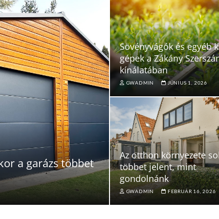
Sövényvágók és egyéb k
gépek a Zákány Szersz
kínálatában
GWADMIN
JÚNIUS 1, 2026
Az otthon környezete so
kor a garázs többet
többet jelent, mint
gondolnánk
GWADMIN
FEBRUÁR 16, 2026