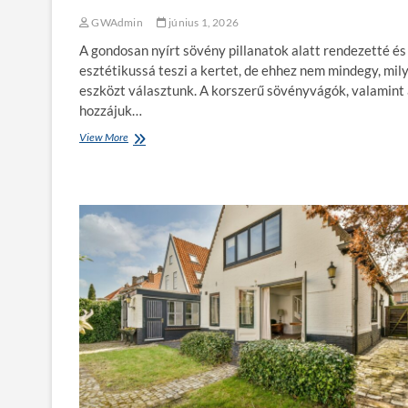
e
n
GWAdmin
június 1, 2026
:
A gondosan nyírt sövény pillanatok alatt rendezetté és
a
m
esztétikussá teszi a kertet, de ehhez nem mindegy, mil
i
eszközt választunk. A korszerű sövényvágók, valamint
k
hozzájuk…
o
r
View More
S
a
ö
g
v
a
é
r
n
á
y
z
v
s
á
t
g
ö
ó
b
k
b
é
e
s
t
e
a
g
d
y
e
é