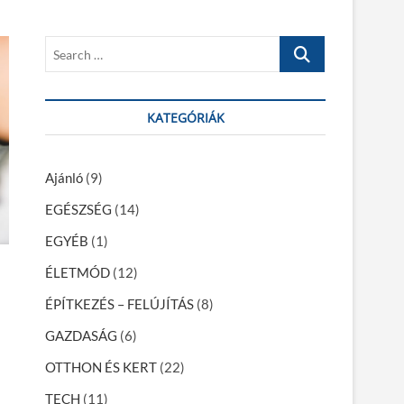
S
e
a
r
KATEGÓRIÁK
c
h
…
Ajánló
(9)
EGÉSZSÉG
(14)
EGYÉB
(1)
ÉLETMÓD
(12)
ÉPÍTKEZÉS – FELÚJÍTÁS
(8)
GAZDASÁG
(6)
OTTHON ÉS KERT
(22)
TECH
(11)