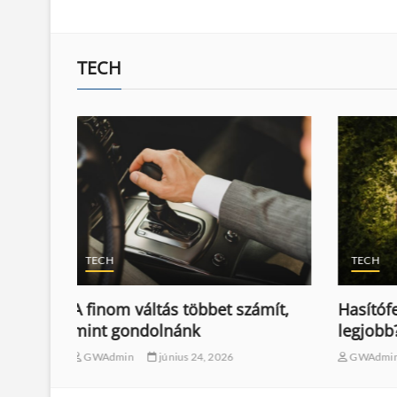
TECH
TECH
AJÁNL
mít,
Hasítófejsze típusok: melyik a
Mi is a
legjobb?
SZBlank
GWAdmin
július 31, 2025