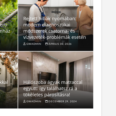
Rejtett hibák nyomában:
erti
modern diagnosztikai
ámház
módszerek csatorna- és
vízvezeték-problémák esetén
GWADMIN
ÁPRILIS 30, 2026
kkal
Hálószoba ágyak matraccal
együtt: így találhatsz rá a
tökéletes párosításra!
GWADMIN
DECEMBER 29, 2024