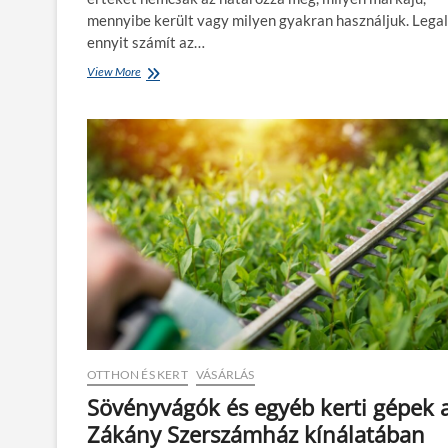
mennyibe került vagy milyen gyakran használjuk. Lega
ennyit számít az…
View More
F
e
d
e
t
t
v
é
d
e
l
e
m
e
g
é
s
OTTHON ÉS KERT
VÁSÁRLÁS
z
é
Sövényvágók és egyéb kerti gépek 
v
Zákány Szerszámház kínálatában
b