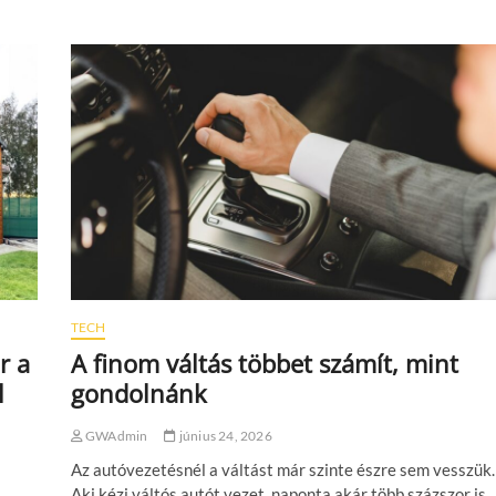
TECH
r a
A finom váltás többet számít, mint
l
gondolnánk
GWAdmin
június 24, 2026
Az autóvezetésnél a váltást már szinte észre sem vesszük.
Aki kézi váltós autót vezet, naponta akár több százszor is