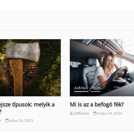
Ó
TECH
AJÁNLÓ
TECH
z a befogó fék?
Hogyan működik az ABS 
autóban?
a
május 24, 2024
SZBlanka
április 20, 2024