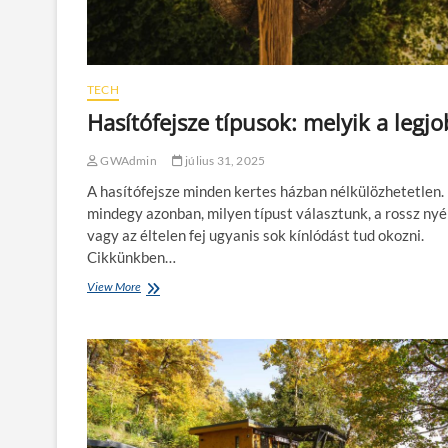
y
m
e
h
z
á
e
z
t
k
TECH
e
í
s
Hasítófejsze típusok: melyik a legj
n
o
á
k
l
GWAdmin
július 31, 2025
k
a
a
A hasítófejsze minden kertes házban nélkülözhetetlen
t
l
á
mindegy azonban, milyen típust választunk, a rossz nyé
t
b
vagy az éltelen fej ugyanis sok kínlódást tud okozni.
ö
a
b
Cikkünkben…
n
b
View More
H
e
a
t
s
j
í
e
t
l
ó
e
f
n
e
t
j
,