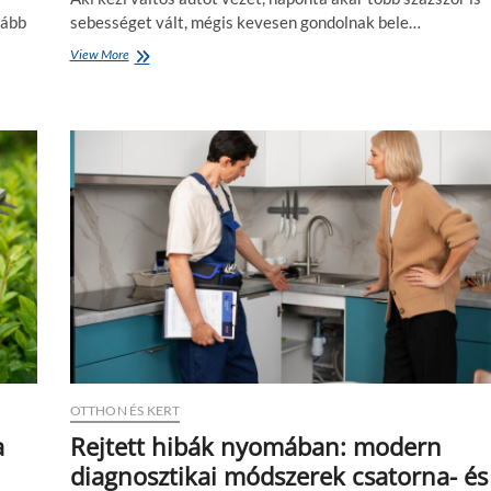
lább
sebességet vált, mégis kevesen gondolnak bele…
View More
A
f
i
n
o
m
v
á
l
t
á
s
t
ö
b
b
e
t
s
OTTHON ÉS KERT
z
a
Rejtett hibák nyomában: modern
á
diagnosztikai módszerek csatorna- és
m
í