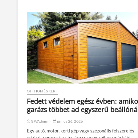
OTTHON ÉS KERT
Fedett védelem egész évben: amiko
garázs többet ad egyszerű beállóná
GWAdmin
június 26, 2026
Egy autó, motor, kerti gép vagy szezonális felszerelés
értékét nemcsak az határozza meg, milyen márkájú,