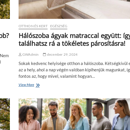
m
k
ó
k
d
é
s
n
z
y
OTTHON ÉS KERT
EGÉSZSÉG
e
e
r
l
obb?
Hálószoba ágyak matraccal együtt: íg
e
m
találhatsz rá a tökéletes párosításra!
k
e
c
t
s
l
GWAdmin
december 29, 2024
. Nem
a
e
l
Sokak kedvenc helyisége otthon a hálószoba. Kétségkívül 
t
n
o
,
az a hely, ahol a nap végén valóban kipihenjük magunkat, í
r
h
fontos az, hogy mivel, valamint hogyan…
n
a
a
n
View More
H
-
e
á
é
m
l
s
v
ó
v
e
s
í
s
z
z
z
o
v
é
b
e
l
a