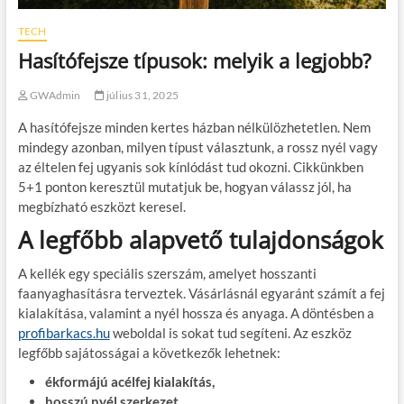
TECH
Hasítófejsze típusok: melyik a legjobb?
GWAdmin
július 31, 2025
A hasítófejsze minden kertes házban nélkülözhetetlen. Nem
mindegy azonban, milyen típust választunk, a rossz nyél vagy
az éltelen fej ugyanis sok kínlódást tud okozni. Cikkünkben
5+1 ponton keresztül mutatjuk be, hogyan válassz jól, ha
megbízható eszközt keresel.
A legfőbb alapvető tulajdonságok
A kellék egy speciális szerszám, amelyet hosszanti
faanyaghasításra terveztek. Vásárlásnál egyaránt számít a fej
kialakítása, valamint a nyél hossza és anyaga. A döntésben a
profibarkacs.hu
weboldal is sokat tud segíteni. Az eszköz
legfőbb sajátosságai a következők lehetnek:
ékformájú acélfej kialakítás,
hosszú nyél szerkezet,