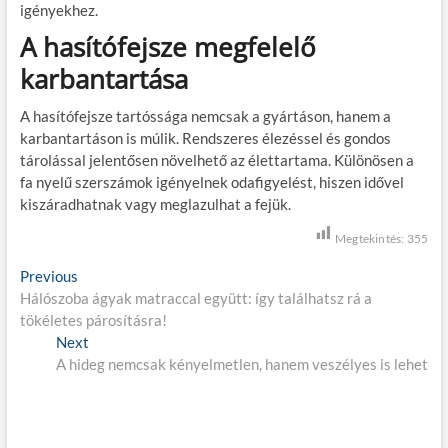
igényekhez.
A hasítófejsze megfelelő
karbantartása
A hasítófejsze tartóssága nemcsak a gyártáson, hanem a
karbantartáson is múlik. Rendszeres élezéssel és gondos
tárolással jelentősen növelhető az élettartama. Különösen a
fa nyelű szerszámok igényelnek odafigyelést, hiszen idővel
kiszáradhatnak vagy meglazulhat a fejük.
Megtekintés:
355
B
Previous
P
Hálószoba ágyak matraccal együtt: így találhatsz rá a
r
e
tökéletes párosításra!
e
j
Next
v
N
A hideg nemcsak kényelmetlen, hanem veszélyes is lehet
i
e
e
o
x
g
u
t
s
p
y