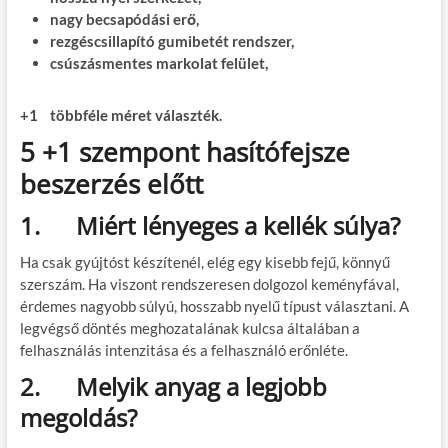
nagy becsapódási erő,
rezgéscsillapító gumibetét rendszer,
csúszásmentes markolat felület,
+1 többféle méret választék.
5 +1 szempont hasítófejsze
beszerzés előtt
1.
Miért lényeges a kellék súlya?
Ha csak gyújtóst készítenél, elég egy kisebb fejű, könnyű
szerszám. Ha viszont rendszeresen dolgozol keményfával,
érdemes nagyobb súlyú, hosszabb nyelű típust választani. A
legvégső döntés meghozatalának kulcsa általában a
felhasználás intenzitása és a felhasználó erőnléte.
2.
Melyik anyag a legjobb
megoldás?