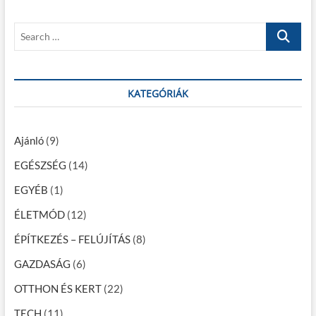
p
o
z
o
s
S
é
s
t
e
t
:
s
a
:
r
n
c
KATEGÓRIÁK
a
h
…
v
Ajánló
(9)
i
EGÉSZSÉG
(14)
g
EGYÉB
(1)
á
c
ÉLETMÓD
(12)
i
ÉPÍTKEZÉS – FELÚJÍTÁS
(8)
ó
GAZDASÁG
(6)
OTTHON ÉS KERT
(22)
TECH
(11)