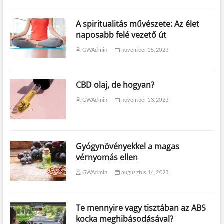
A spiritualitás művészete: Az élet
naposabb felé vezető út
GWAdmin
november 15, 2023
CBD olaj, de hogyan?
GWAdmin
november 13, 2023
Gyógynövényekkel a magas
vérnyomás ellen
GWAdmin
augusztus 14, 2023
Te mennyire vagy tisztában az ABS
kocka meghibásodásával?