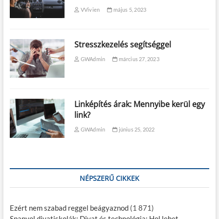
VVivien
május 5, 2023
Stresszkezelés segítséggel
GWAdmin
március 27, 2023
Linképítés árak: Mennyibe kerül egy
link?
GWAdmin
június 25, 2022
NÉPSZERŰ CIKKEK
Ezért nem szabad reggel beágyaznod
(1 871)
Spanyol divatiskolák: Divat és technológia: Hol lehet