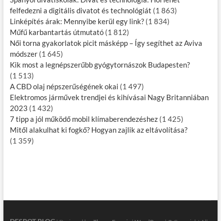
felfedezni a digitális divatot és technológiát
(1 863)
Linképítés árak: Mennyibe kerül egy link?
(1 834)
Műfű karbantartás útmutató
(1 812)
Női torna gyakorlatok picit másképp – Így segíthet az Aviva
módszer
(1 645)
Kik most a legnépszerűbb gyógytornászok Budapesten?
(1 513)
A CBD olaj népszerűségének okai
(1 497)
Elektromos járművek trendjei és kihívásai Nagy Britanniában
2023
(1 432)
7 tipp a jól működő mobil klímaberendezéshez
(1 425)
Mitől alakulhat ki fogkő? Hogyan zajlik az eltávolítása?
(1 359)