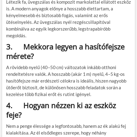
Létezik fa, üvegszálas és kompozit markolattal ellátott eszköz
is. A modern anyagok előnye a hosszabb élettartam, a
kényelmesebb és biztosabb fogás, valamint az erős
ütéselnyelés. Az üvegszálas nyél rezgéscsillapítóval
kombinálva az egyik legkorszerűbb, legstrapabíróbb
megoldás.
3.
Mekkora legyen a hasítófejsze
mérete?
A rövidebb nyelű (40–50 cm) változatok inkább otthoni
rendeltetésre valók. A hosszabb (akár 1 m) nyelű, 4–5 kg-os
hasítófejsze már erdészeti célokra is ideális, hiszen nagyobb
ütőerőt biztosít, de különösen hosszabb feladatok során a
kezelése több fizikai erőt és rutint igényel.
4.
Hogyan nézzen ki az eszköz
feje?
Nem a penge élessége a legfontosabb, hanem az ék alakú fej
kialakítása. Az él elsődleges szerepe, hogy néhány