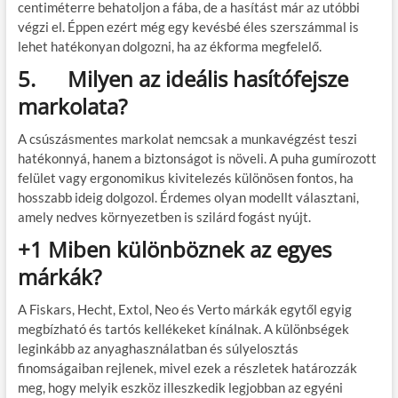
centiméterre behatoljon a fába, de a hasítást már az utóbbi
végzi el. Éppen ezért még egy kevésbé éles szerszámmal is
lehet hatékonyan dolgozni, ha az ékforma megfelelő.
5.
Milyen az ideális hasítófejsze
markolata?
A csúszásmentes markolat nemcsak a munkavégzést teszi
hatékonnyá, hanem a biztonságot is növeli. A puha gumírozott
felület vagy ergonomikus kivitelezés különösen fontos, ha
hosszabb ideig dolgozol. Érdemes olyan modellt választani,
amely nedves környezetben is szilárd fogást nyújt.
+1 Miben különböznek az egyes
márkák?
A Fiskars, Hecht, Extol, Neo és Verto márkák egytől egyig
megbízható és tartós kellékeket kínálnak. A különbségek
leginkább az anyaghasználatban és súlyelosztás
finomságaiban rejlenek, mivel ezek a részletek határozzák
meg, hogy melyik eszköz illeszkedik legjobban az egyéni