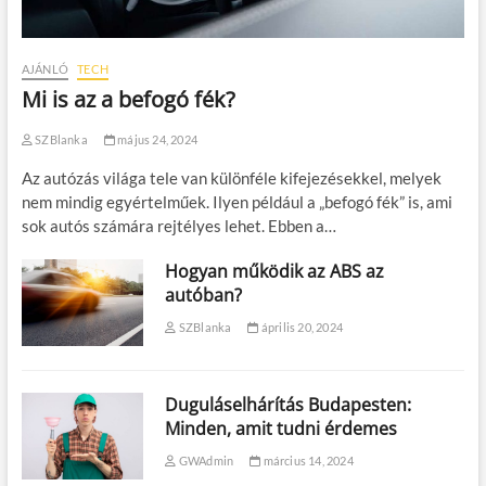
AJÁNLÓ
TECH
Mi is az a befogó fék?
SZBlanka
május 24, 2024
Az autózás világa tele van különféle kifejezésekkel, melyek
nem mindig egyértelműek. Ilyen például a „befogó fék” is, ami
sok autós számára rejtélyes lehet. Ebben a…
Hogyan működik az ABS az
autóban?
SZBlanka
április 20, 2024
Duguláselhárítás Budapesten:
Minden, amit tudni érdemes
GWAdmin
március 14, 2024