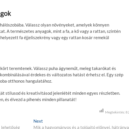
agok
a hálószobába. Válassz olyan növényeket, amelyek könnyen
. A természetes anyagok, mint a fa, a kő vagy a rattan, szintén
lhelyezett fa éjjeliszekrény vagy egy rattan kosár remekül
égkört teremtenek. Válassz puha ágyneműt, meleg takarókat és
ombinálásával érdekes és változatos hatást érhetsz el. Egy szép
zoba otthonos hangulatához.
át stílusod és kreativitásod jelenlétét minden egyes részletben.
, és élvezd a pihenés minden pillanatát!
Megtekintés:
8
Next
N
i lehetőség
Mik a hagyományos és a tolóajtó előnyei, hátránya
e