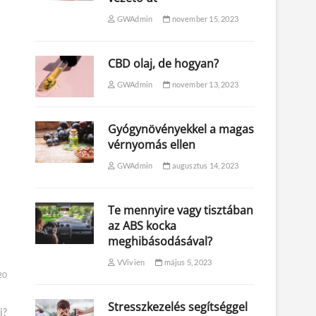
GWAdmin
november 15, 2023
CBD olaj, de hogyan?
GWAdmin
november 13, 2023
Gyógynövényekkel a magas
vérnyomás ellen
GWAdmin
augusztus 14, 2023
Te mennyire vagy tisztában
az ABS kocka
meghibásodásával?
VVivien
május 5, 2023
20
Stresszkezelés segítséggel
i?