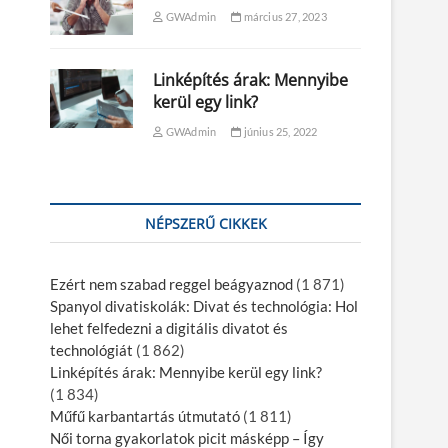
GWAdmin
március 27, 2023
Linképítés árak: Mennyibe
kerül egy link?
GWAdmin
június 25, 2022
NÉPSZERŰ CIKKEK
Ezért nem szabad reggel beágyaznod
(1 871)
Spanyol divatiskolák: Divat és technológia: Hol
lehet felfedezni a digitális divatot és
technológiát
(1 862)
Linképítés árak: Mennyibe kerül egy link?
(1 834)
Műfű karbantartás útmutató
(1 811)
Női torna gyakorlatok picit másképp – Így