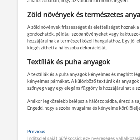
a hálószobában, hogy az valóban otthonos legyen.
Zöld növények és természetes any
A zöld növények frissességet és életteliséget hoznak 
gondozhatók, például szobanövényeket vagy kaktuszokat
hozzájárulnak a természetközeli hangulathoz. Egy jól e
kiegészítheti a hálószoba dekorációját.
Textíliák és puha anyagok
A textíliák és a puha anyagok kényelmes és meghitt l
kényelmes párnákat. A különböző textúrák és anyagok k
szőnyeg vagy egy elegáns függöny is hozzájárulhat a s
Amikor legközelebb belépsz a hálószobádba, érezd a saj
Engedd, hogy a szoba nyugalma és kényelme körülöleljen
B
Previous
P
Indítsd el saját büfékocsid: egy nyereséges vállalkozás
r