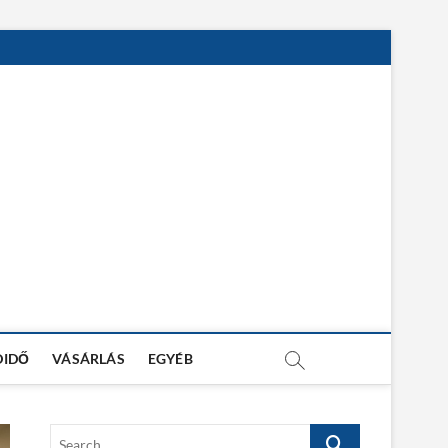
DIDŐ
VÁSÁRLÁS
EGYÉB
S