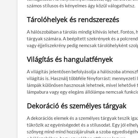
számos stílusos és kényelmes ágy közül válogathatsz.
Tárolóhelyek és rendszerezés
A hálószobában a tárolás mindig kihívás lehet. Fontos, 
tárgyak számára. A beépített szekrények és a polcren
vagy éjjeliszekrény pedig nemcsak tárolóhelyként szolg
Világítás és hangulatfények
A világítás jelentősen befolyásolja a hálószoba atmosz
világítás is. Használj többféle fényforrást: mennyezeti
lámpák különösen hasznosak lehetnek, mivel lehetővé te
lámpabura vagy egy elegáns állólámpa nemcsak funkcion
Dekoráció és személyes tárgyak
A dekorációs elemek és a személyes tárgyak teszik iga
tükrözik az egyéniségedet és a stílusodat. Egy jól elh
szőnyeg mind-mind hozzájárulnak a szoba egyediségéhez