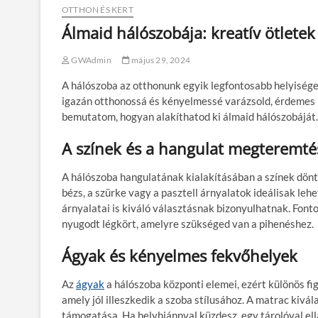
OTTHON ÉS KERT
Álmaid hálószobája: kreatív ötletek
GWAdmin
május 29, 2024
A hálószoba az otthonunk egyik legfontosabb helyisége,
igazán otthonossá és kényelmessé varázsold, érdemes n
bemutatom, hogyan alakíthatod ki álmaid hálószobáját.
A színek és a hangulat megteremté
A hálószoba hangulatának kialakításában a színek dönt
bézs, a szürke vagy a pasztell árnyalatok ideálisak le
árnyalatai is kiváló választásnak bizonyulhatnak. Fon
nyugodt légkört, amelyre szükséged van a pihenéshez.
Ágyak és kényelmes fekvőhelyek
Az
ágyak
a hálószoba központi elemei, ezért különös f
amely jól illeszkedik a szoba stílusához. A matrac kiv
támogatása. Ha helyhiánnyal küzdesz, egy tárolóval ell