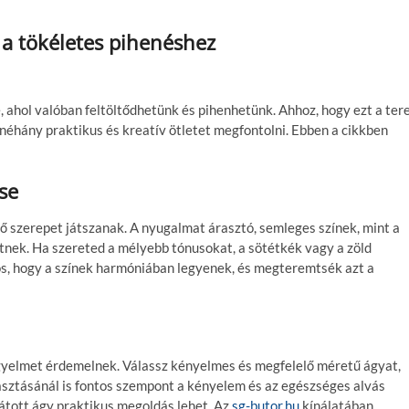
 a tökéletes pihenéshez
 ahol valóban feltöltődhetünk és pihenhetünk. Ahhoz, hogy ezt a ter
éhány praktikus és kreatív ötletet megfontolni. Ebben a cikkben
se
ő szerepet játszanak. A nyugalmat árasztó, semleges színek, mint a
hetnek. Ha szereted a mélyebb tónusokat, a sötétkék vagy a zöld
tos, hogy a színek harmóniában legyenek, és megteremtsék azt a
igyelmet érdemelnek. Válassz kényelmes és megfelelő méretű ágyat,
álasztásánál is fontos szempont a kényelem és az egészséges alvás
átott ágy praktikus megoldás lehet. Az
sg-butor.hu
kínálatában