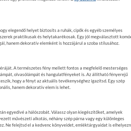
hogy elegendő helyet biztosíts a ruhák, cipők és egyéb személyes
dszerek praktikusak és helytakarékosak. Egy jól megválasztott komó
ál, hanem dekoratív elemként is hozzájárul a szoba stílusához.
féráját. A természetes fény mellett fontos a megfelelő mesterséges
 lámpát, olvasólámpát és hangulatfényeket is. Az állítható fényerejű
szik, hogy a fényt az aktuális tevékenységhez igazítsd. Egy szép
ális, hanem dekoratív elem is lehet.
zán egyedivé a hálószobát. Válassz olyan kiegészítőket, amelyek
elyezett művészeti alkotás, néhány szép párna vagy egy különleges
. Ne felejtsd el a kedvenc könyveidet, emléktárgyaidat is elhelyezn