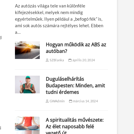
Az autózás világa tele van különféle
kifejezésekkel, melyek nem mindig
egyértelműek. Ilyen például a „befogó fék” is,
ami sok autós számára rejtélyes lehet. Ebben
a…
d
Hogyan működik az ABS az
autóban?
SZBlanka
április 20, 2024
Duguláselhárítás
Budapesten: Minden, amit
tudni érdemes
GWAdmin
március 14, 2024
A spiritualitás művészete:
Az élet naposabb felé
i
vezető út