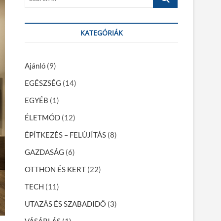
e
a
r
KATEGÓRIÁK
c
h
…
Ajánló
(9)
EGÉSZSÉG
(14)
EGYÉB
(1)
ÉLETMÓD
(12)
ÉPÍTKEZÉS – FELÚJÍTÁS
(8)
GAZDASÁG
(6)
OTTHON ÉS KERT
(22)
TECH
(11)
UTAZÁS ÉS SZABADIDŐ
(3)