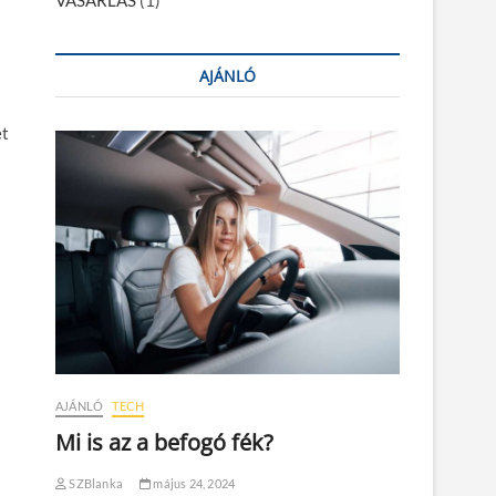
VÁSÁRLÁS
(1)
AJÁNLÓ
et
AJÁNLÓ
TECH
Mi is az a befogó fék?
SZBlanka
május 24, 2024