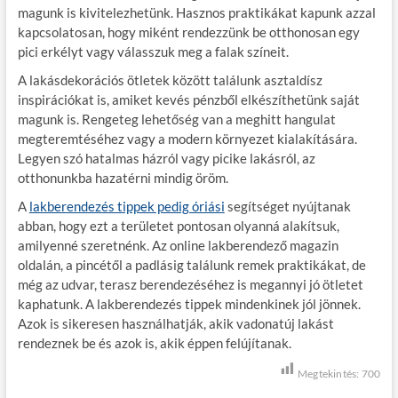
magunk is kivitelezhetünk. Hasznos praktikákat kapunk azzal
kapcsolatosan, hogy miként rendezzünk be otthonosan egy
pici erkélyt vagy válasszuk meg a falak színeit.
A lakásdekorációs ötletek között találunk asztaldísz
inspirációkat is, amiket kevés pénzből elkészíthetünk saját
magunk is. Rengeteg lehetőség van a meghitt hangulat
megteremtéséhez vagy a modern környezet kialakítására.
Legyen szó hatalmas házról vagy picike lakásról, az
otthonunkba hazatérni mindig öröm.
A
lakberendezés tippek pedig óriási
segítséget nyújtanak
abban, hogy ezt a területet pontosan olyanná alakítsuk,
amilyenné szeretnénk. Az online lakberendező magazin
oldalán, a pincétől a padlásig találunk remek praktikákat, de
még az udvar, terasz berendezéséhez is megannyi jó ötletet
kaphatunk. A lakberendezés tippek mindenkinek jól jönnek.
Azok is sikeresen használhatják, akik vadonatúj lakást
rendeznek be és azok is, akik éppen felújítanak.
Megtekintés:
700