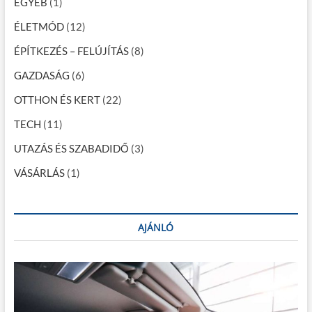
EGYÉB
(1)
á
c
ÉLETMÓD
(12)
i
ÉPÍTKEZÉS – FELÚJÍTÁS
(8)
ó
GAZDASÁG
(6)
OTTHON ÉS KERT
(22)
TECH
(11)
UTAZÁS ÉS SZABADIDŐ
(3)
VÁSÁRLÁS
(1)
AJÁNLÓ