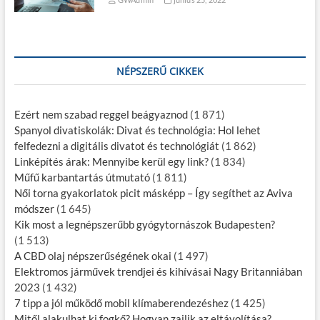
NÉPSZERŰ CIKKEK
Ezért nem szabad reggel beágyaznod
(1 871)
Spanyol divatiskolák: Divat és technológia: Hol lehet
felfedezni a digitális divatot és technológiát
(1 862)
Linképítés árak: Mennyibe kerül egy link?
(1 834)
Műfű karbantartás útmutató
(1 811)
Női torna gyakorlatok picit másképp – Így segíthet az Aviva
módszer
(1 645)
Kik most a legnépszerűbb gyógytornászok Budapesten?
(1 513)
A CBD olaj népszerűségének okai
(1 497)
Elektromos járművek trendjei és kihívásai Nagy Britanniában
2023
(1 432)
7 tipp a jól működő mobil klímaberendezéshez
(1 425)
Mitől alakulhat ki fogkő? Hogyan zajlik az eltávolítása?