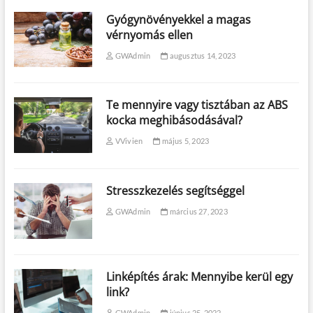
Gyógynövényekkel a magas
vérnyomás ellen
GWAdmin
augusztus 14, 2023
Te mennyire vagy tisztában az ABS
kocka meghibásodásával?
VVivien
május 5, 2023
Stresszkezelés segítséggel
GWAdmin
március 27, 2023
Linképítés árak: Mennyibe kerül egy
link?
GWAdmin
június 25, 2022