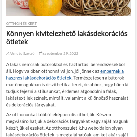
OTTHON ÉS KERT
Könnyen kivitelezhető lakásdekorációs
ötletek
Vendég Szerző
szeptember 29, 2022
A lakás nemcsak bútorokból és háztartási berendezésekből
áll. Hogy valóban otthonná váljon, jól jönnek az
embernek a
hasznos lakásdekorációs ötletek
. Természetesen a bútorok
már önmagukban is díszíthetik a teret, de ahhoz, hogy hűen ki
tudjuk fejezni a stílusunkat, érdemes átgondolni a falak,
lakástextilek színeit, mintáit, valamint a különböző használati
és dekorációs tárgyakat.
Az otthonunkat többféleképpen díszíthetjük. Készen
megvásárolhatjuk a dekorációs tárgyakat vagy saját magunk
készítjük el ezeket. Az otthonszuletik.hu weboldalon olyan
lakásdekorációs ötletek is megtalálhatóak, amiket akár saját