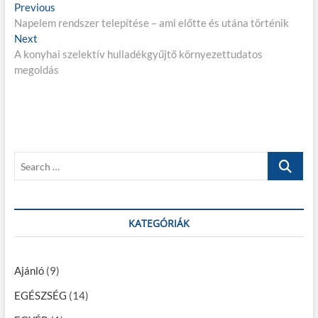
B
Previous
P
Napelem rendszer telepítése – ami előtte és utána történik
r
e
Next
N
e
j
A konyhai szelektív hulladékgyűjtő környezettudatos
e
v
megoldás
x
i
e
t
o
g
p
u
o
s
y
s
p
z
t
o
S
é
:
s
e
t
s
a
:
r
n
c
KATEGÓRIÁK
a
h
…
v
Ajánló
(9)
i
EGÉSZSÉG
(14)
g