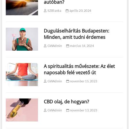
autóban?
SZBlanka
április 20, 2024
Duguláselhárítás Budapesten:
Minden, amit tudni érdemes
GWAdmin
március 14, 2024
A spiritualitás művészete: Az élet
naposabb felé vezető út
GWAdmin
november 15, 2023
CBD olaj, de hogyan?
GWAdmin
november 13, 2023