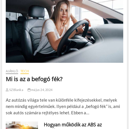
AJÁNLÓ
TECH
Mi is az a befogó fék?
SZBlanka
május 24, 2024
Az autózás világa tele van különféle kifejezésekkel, melyek
nem mindig egyértelműek. Ilyen például a „befogó fék” is, ami
sok autós számára rejtélyes lehet. Ebben a…
Hogyan működik az ABS az