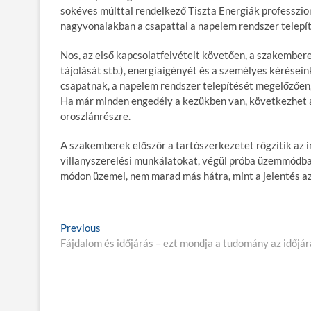
sokéves múlttal rendelkező Tiszta Energiák professzio
nagyvonalakban a csapattal a napelem rendszer telepít
Nos, az első kapcsolatfelvételt követően, a szakemberek
tájolását stb.), energiaigényét és a személyes kérései
csapatnak, a napelem rendszer telepítését megelőzően,
Ha már minden engedély a kezükben van, következhet 
oroszlánrészre.
A szakemberek először a tartószerkezetet rögzítik az in
villanyszerelési munkálatokat, végül próba üzemmódba 
módon üzemel, nem marad más hátra, mint a jelentés az
B
Previous
P
Fájdalom és időjárás – ezt mondja a tudomány az időjár
r
e
e
j
v
i
e
o