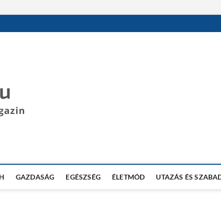
DESPOT BLOG
SZÓRAKOZTATÓ INFORMÁCIÓS BLOG
H
GAZDASÁG
EGÉSZSÉG
ÉLETMÓD
UTAZÁS ÉS SZABA