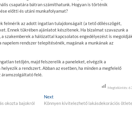
nális csapatára bátran számíthatunk. Hogyan is történik
ése előtti és utáni munkafolyamat?
 felmérik az adott ingatlan tulajdonságait (a tető dőlésszögét,
nket. Ennek tükrében ajánlatot készítenek. Ha bizalmat szavazunk a
 a szakemberek a hálózattal kapcsolatos engedélyezést is megoldják
a napelem rendszer telepítésénék, magának a munkának az
gatlan tetőjén, majd felszerelik a paneleket, elvégzik a
helyezik a rendszert. Abban az esetben, ha minden a megfelelő
 áramszolgáltató felé.
Megtekintés:
6
Next
N
ás okozta bajokról
Könnyen kivitelezhető lakásdekorációs ötlet
e
x
t
p
o