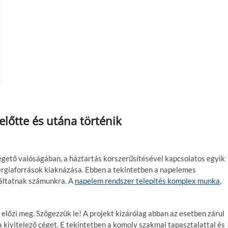
előtte és utána történik
gető valóságában, a háztartás korszerűsítésével kapcsolatos egyik
rgiaforrások kiaknázása. Ebben a tekintetben a napelemes
gáltatnak számunkra. A
napelem rendszer telepítés komplex munka
,
 előzi meg. Szögezzük le! A projekt kizárólag abban az esetben zárul
 a kivitelező céget. E tekintetben a komoly szakmai tapasztalattal és