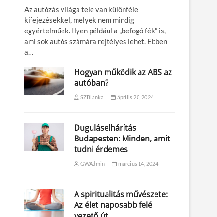
Az autózás világa tele van különféle
kifejezésekkel, melyek nem mindig
egyértelműek. Ilyen például a „befogó fék” is,
ami sok autós számára rejtélyes lehet. Ebben
a…
Hogyan működik az ABS az
autóban?
SZBlanka
április 20, 2024
Duguláselhárítás
Budapesten: Minden, amit
tudni érdemes
GWAdmin
március 14, 2024
A spiritualitás művészete:
Az élet naposabb felé
vezető út