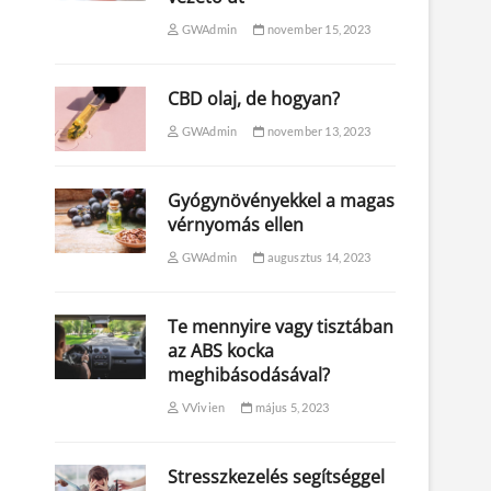
GWAdmin
november 15, 2023
CBD olaj, de hogyan?
GWAdmin
november 13, 2023
Gyógynövényekkel a magas
vérnyomás ellen
GWAdmin
augusztus 14, 2023
Te mennyire vagy tisztában
az ABS kocka
meghibásodásával?
VVivien
május 5, 2023
Stresszkezelés segítséggel