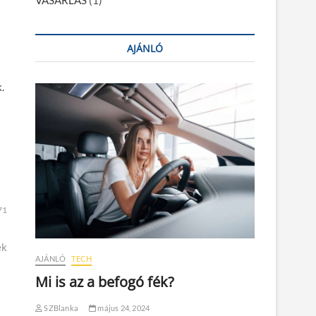
VÁSÁRLÁS
(1)
AJÁNLÓ
.
71
ek
AJÁNLÓ
TECH
Mi is az a befogó fék?
SZBlanka
május 24, 2024