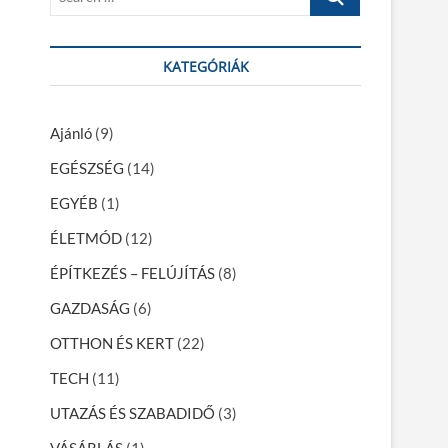
e
a
r
KATEGÓRIÁK
c
h
…
Ajánló
(9)
EGÉSZSÉG
(14)
EGYÉB
(1)
ÉLETMÓD
(12)
ÉPÍTKEZÉS – FELÚJÍTÁS
(8)
GAZDASÁG
(6)
OTTHON ÉS KERT
(22)
TECH
(11)
UTAZÁS ÉS SZABADIDŐ
(3)