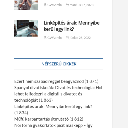
GWAdmin
március 27, 2023
Linképítés árak: Mennyibe
kerül egy link?
GWAdmin
június 25, 2022
NÉPSZERŰ CIKKEK
Ezért nem szabad reggel beágyaznod
(1 871)
Spanyol divatiskolák: Divat és technológia: Hol
lehet felfedezni a digitális divatot és
technológiát
(1 863)
Linképítés árak: Mennyibe kerül egy link?
(1 834)
Műfű karbantartás útmutató
(1 812)
Női torna gyakorlatok picit másképp – Így