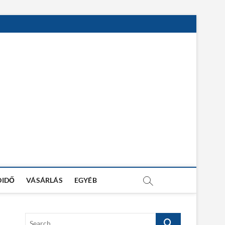
DIDŐ
VÁSÁRLÁS
EGYÉB
S